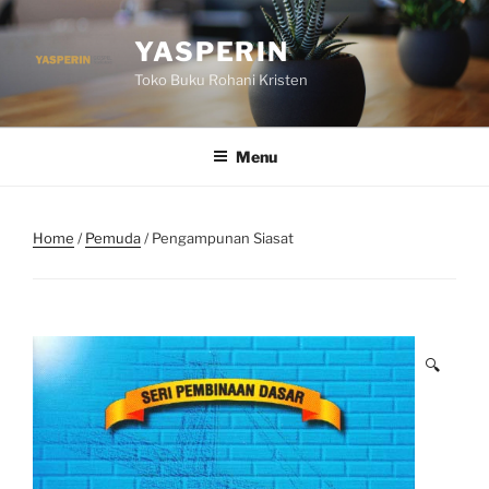
Skip
to
YASPERIN
content
Toko Buku Rohani Kristen
Menu
Home
/
Pemuda
/ Pengampunan Siasat
🔍