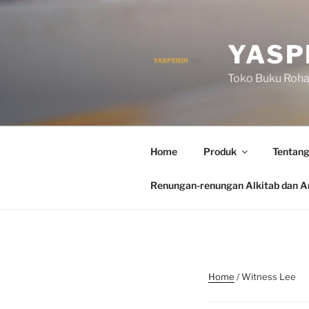
Skip
to
content
YASP
Toko Buku Rohan
Home
Produk
Tentang
Renungan-renungan Alkitab dan Ar
Home
/ Witness Lee