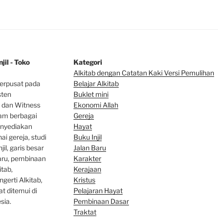
jil - Toko
Kategori
Alkitab dengan Catatan Kaki Versi Pemulihan
erpusat pada
Belajar Alkitab
sten
Bu
klet mini
 dan Witness
Ekonomi Allah
lam berbagai
Gereja
enyediakan
Hayat
ai gereja, studi
Buku Injil
jil, garis besar
Jalan Baru
baru, pembinaan
Karakter
tab,
Kerajaan
gerti Alkitab,
Kristus
at ditemui di
Pelajaran Hayat
sia.
Pembinaan Dasar
Traktat