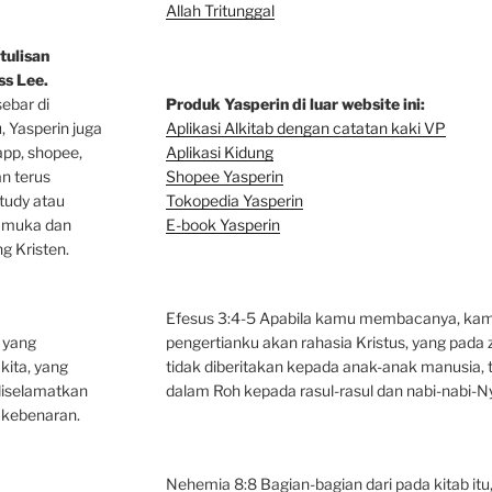
Allah Tritunggal
tulisan
s Lee.
sebar di
Produk Yasperin di luar website ini:
u, Yasperin juga
Aplikasi Alkitab dengan catatan kaki VP
app, shopee,
Aplikasi Kidung
an terus
Shopee Yasperin
tudy atau
Tokopedia Yasperin
p muka dan
E-book Yasperin
g Kristen.
Efesus 3:4-5 Apabila kamu membacanya, kam
n yang
pengertianku akan rahasia Kristus, yang pad
kita, yang
tidak diberitakan kepada anak-anak manusia, t
iselamatkan
dalam Roh kepada rasul-rasul dan nabi-nabi-N
kebenaran.
Nehemia 8:8 Bagian-bagian dari pada kitab itu,