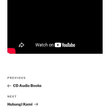
Post
Previous
PREVIOUS
navigation
Post
CD Audio Books
Next
NEXT
Post
Hubungi Kami