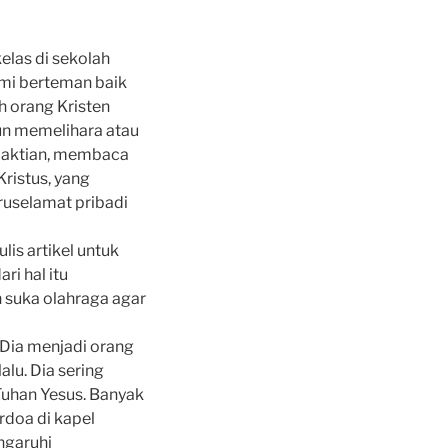
las di sekolah
ami berteman baik
h orang Kristen
pun memelihara atau
ebaktian, membaca
Kristus, yang
uruselamat pribadi
is artikel untuk
ri hal itu
h suka olahraga agar
 Dia menjadi orang
lu. Dia sering
Tuhan Yesus. Banyak
rdoa di kapel
ngaruhi