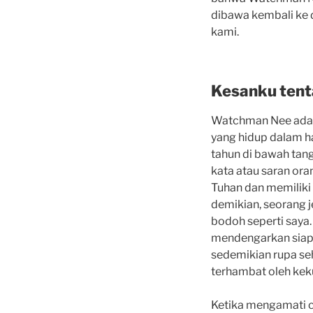
dibawa kembali ke 
kami.
Kesanku ten
Watchman Nee adala
yang hidup dalam ha
tahun di bawah tan
kata atau saran ora
Tuhan dan memiliki 
demikian, seorang 
bodoh seperti saya.
mendengarkan siapa
sedemikian rupa seh
terhambat oleh kek
Ketika mengamati c