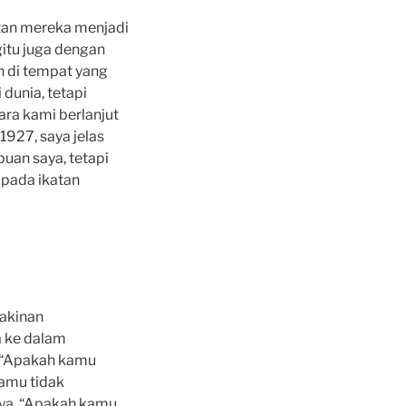
tan mereka menjadi
gitu juga dengan
h di tempat yang
dunia, tetapi
ara kami berlanjut
927, saya jelas
uan saya, tetapi
 pada ikatan
akinan
 ke dalam
, “Apakah kamu
kamu tidak
nya, “Apakah kamu