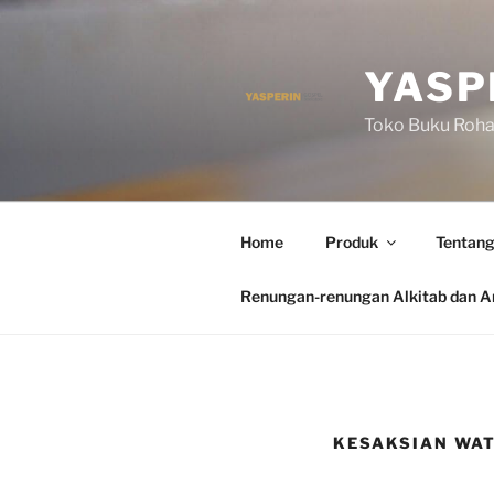
Skip
to
content
YASP
Toko Buku Rohan
Home
Produk
Tentang
Renungan-renungan Alkitab dan Ar
KESAKSIAN WAT