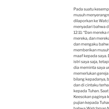
Pada suatu kesempat
musuh menyerangnya
dilaporkan ke Watc
menyadari bahwa d
12:11: “Dan mereka
mereka, dan mereka
dan mengaku bahwa
memberikan musuh k
maaf kepada saya. 
istri saya saja, te
dia meminta saya 
memerlukan gereja 
bilang kepadanya, 
dan di cintaku ter
kepada Tuhan. Saat
Keesokan paginya k
pujian kepada Tuha
bahwa Watchman Nee