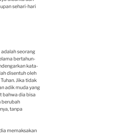
upan sehari-hari
 adalah seorang
selama bertahun-
endengarkan kata-
lah disentuh oleh
Tuhan. Jika tidak
gan adik muda yang
t bahwa dia bisa
h berubah
nya, tanpa
t dia memaksakan