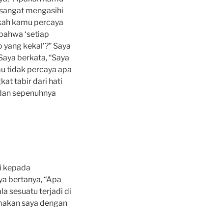
h sangat mengasihi
akah kamu percaya
 bahwa ‘setiap
 yang kekal’?” Saya
Saya berkata, “Saya
mu tidak percaya apa
t tabir dari hati
 dan sepenuhnya
i kepada
ya bertanya, “Apa
a sesuatu terjadi di
makan saya dengan