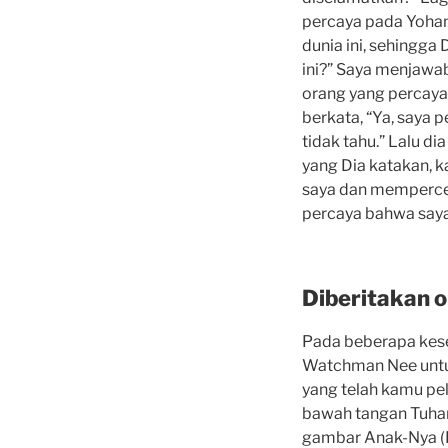
percaya pada Yohane
dunia ini, sehingg
ini?” Saya menjawab
orang yang percaya
berkata, “Ya, saya 
tidak tahu.” Lalu d
yang Dia katakan, k
saya dan mempercep
percaya bahwa saya
Diberitakan 
Pada beberapa kese
Watchman Nee untuk 
yang telah kamu pel
bawah tangan Tuha
gambar Anak-Nya (