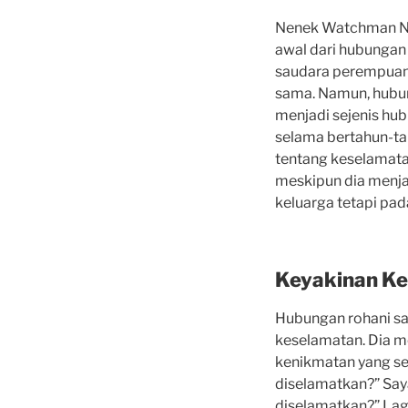
Nenek Watchman Nee
awal dari hubungan 
saudara perempuan k
sama. Namun, hubung
menjadi sejenis hub
selama bertahun-ta
tentang keselamatan
meskipun dia menja
keluarga tetapi pa
Keyakinan Ke
Hubungan rohani s
keselamatan. Dia 
kenikmatan yang se
diselamatkan?” Saya
diselamatkan?” Lag