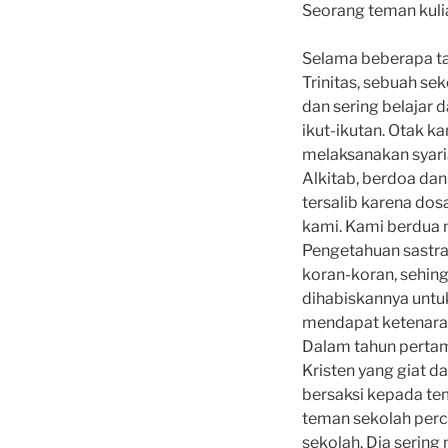
Seorang teman kuli
Selama beberapa ta
Trinitas, sebuah se
dan sering belajar
ikut-ikutan. Otak 
melaksanakan syari
Alkitab, berdoa dan
tersalib karena dos
kami. Ka­mi berdua 
Pengetahuan sastra
koran­-koran, sehing
dihabiskannya un­tu
mendapat ketenaran
Dalam tahun pertam
Kristen yang giat d
bersaksi ke­pada t
teman sekolah per­c
sekolah. Dia sering