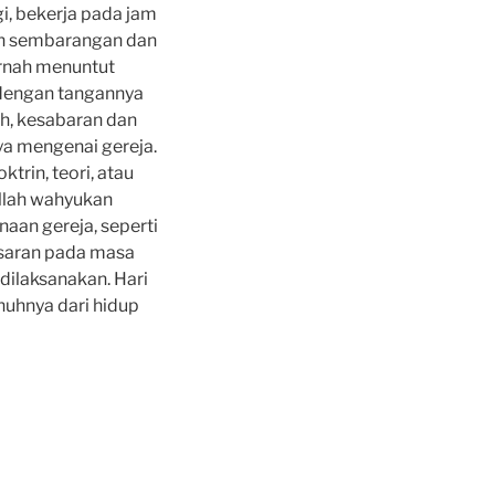
gi, bekerja pada jam
an sembarangan dan
ernah menuntut
 de­ngan tangannya
h, kesa­baran dan
ya mengenai gereja.
trin, teori, atau
Allah wahyukan
aan gereja, seperti
esaran pada masa
dilaksana­kan. Hari
nuhnya dari hidup