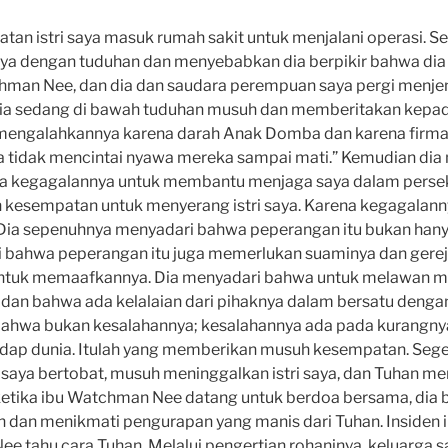
an istri saya masuk rumah sakit untuk menjalani operasi. Se
 dengan tuduhan dan menyebabkan dia berpikir bahwa dia a
hman Nee, dan dia dan saudara perempuan saya pergi menje
ia sedang di bawah tuduhan musuh dan memberitakan kepad
 mengalahkannya karena darah Anak Domba dan karena firma
 tidak mencintai nyawa mereka sampai mati.” Kemudian dia
 kegagalannya untuk membantu menjaga saya dalam persek
esempatan untuk menyerang istri saya. Karena kegagalanny
Dia sepenuhnya menyadari bahwa peperangan itu bukan han
tapi bahwa peperangan itu juga memerlukan suaminya dan gerej
untuk memaafkannya. Dia menyadari bahwa untuk melawan m
dan bahwa ada kelalaian dari pihaknya dalam bersatu denga
bahwa bukan kesalahannya; kesalahannya ada pada kurangn
hadap dunia. Itulah yang memberikan musuh kesempatan. Sege
 saya bertobat, musuh meninggalkan istri saya, dan Tuhan m
etika ibu Watchman Nee datang untuk berdoa bersama, dia bi
n dan menikmati pengurapan yang manis dari Tuhan. Insiden 
 tahu cara Tuhan. Melalui pengertian rohaninya, keluarga s