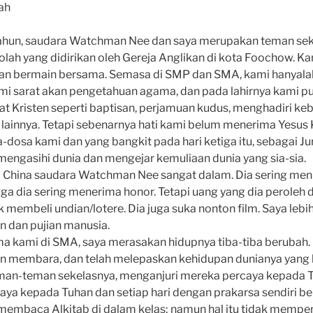
ah
hun, saudara Watchman Nee dan saya merupakan teman seke
kolah yang didirikan oleh Gereja Anglikan di kota Foochow. K
 dan bermain bersama. Semasa di SMP dan SMA, kami hanyala
kami sarat akan pengetahuan agama, dan pada lahirnya kami 
at Kristen seperti baptisan, perjamuan kudus, menghadiri k
 lainnya. Tetapi sebenar­nya hati kami belum menerima Yesus 
a-dosa kami dan yang bangkit pada hari ketiga itu, sebagai J
mengasihi dunia dan mengejar kemuliaan dunia yang sia-sia.
 China saudara Watchman Nee sangat dalam. Dia sering menul
ga dia sering menerima honor. Tetapi uang yang dia peroleh da
k membeli undian/lotere. Dia juga suka nonton film. Saya lebi
 dan pujian manusia.
a kami di SMA, saya merasa­kan hidupnya tiba-tiba berubah.
an membara, dan telah melepaskan kehidupan dunianya yang la
eman-teman sekelasnya, menganjuri mereka per­caya kepada 
aya kepada Tuhan dan setiap hari dengan prakarsa sendiri be
 membaca Alkitab di dalam kelas; namun hal itu tidak mempe­