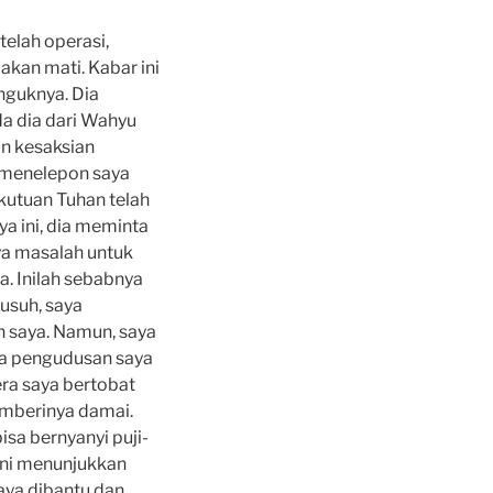
telah operasi,
kan mati. Kabar ini
nguknya. Dia
a dia dari Wahyu
n kesaksian
 menelepon saya
utuan Tuhan telah
a ini, dia meminta
ya masalah untuk
a. Inilah sebabnya
usuh, saya
n saya. Namun, saya
ya pengudusan saya
ra saya bertobat
emberinya damai.
sa bernyanyi puji-
ini menunjukkan
aya dibantu dan