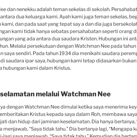
 dan nenekku adalah teman sekelas di sekolah. Persahaba
antara dua keluarga kami. Ayah kami juga teman sekelas, be
ami, dan pada saat yang tepat say a dan dia juga bersekola
an kami tidak hanya sebatas persahabatan seperti orang di 
ungan yang ada antara dua saudara Kristen. Hubungan ini ant
hun. Melalui persekutuan dengan Watchman Nee pada tahun 1
 saya sendiri. Pada tahun 1934 dia menikahi saudara peremp
di saudara ipar saya, hubungan kami tetap didasarkan bukan
da hubungan kami dalam Kristus.
selamatan melalui Watchman Nee
aya dengan Watchman Nee dimulai ketika saya menerima key
memberitakan Kristus kepada saya dalam Roh, membawa saya
jati dan hidup dari jaminan keselamatan. Dia hanya bertanya
 menjawab, “Saya tidak tahu.” Dia bertanya lagi, “Mengapa 
i-lagi saya menjawab, “Saya tidak tahu.” Kemudian dia berta