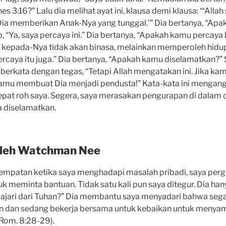
s 3:16?” Lalu dia melihat ayat ini, klausa demi klausa: “‘Alla
a Dia memberikan Anak-Nya yang tunggal.’” Dia bertanya, “Ap
, “Ya, saya percaya ini.” Dia bertanya, “Apakah kamu percaya
 kepada-Nya tidak akan binasa, melainkan memperoleh hidup
percaya itu juga.” Dia bertanya, “Apakah kamu diselamatkan?” 
ia berkata dengan tegas, “Tetapi Allah mengatakan ini. Jika ka
amu membuat Dia menjadi pendusta!” Kata-kata ini mengangka
at roh saya. Segera, saya merasakan pengurapan di dalam
 diselamatkan.
oleh Watchman Nee
mpatan ketika saya menghadapi masalah pribadi, saya perg
meminta bantuan. Tidak satu kali pun saya ditegur. Dia han
ajari dari Tuhan?” Dia membantu saya menyadari bahwa segal
n dan sedang bekerja bersama untuk kebaikan untuk menya
Rom. 8:28-29).