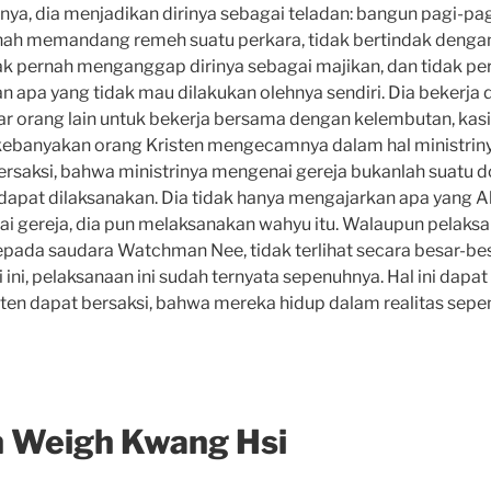
knya, dia menjadikan dirinya sebagai teladan: bangun pagi-pa
ernah memandang remeh suatu perkara, tidak bertindak deng
dak pernah menganggap dirinya sebagai majikan, dan tidak p
n apa yang tidak mau dilakukan olehnya sendiri. Dia bekerja
ar orang lain un­tuk bekerja bersama dengan kelembutan, kasi
i kebanyakan orang Kristen mengecamnya dalam hal ministrin
ersaksi, bahwa ministrinya mengenai gereja bu­kanlah suatu dok
 dapat dilaksanakan. Dia tidak hanya mengajarkan apa yang 
 gereja, dia pun melaksanakan wahyu itu. Walaupun pelaksan
pada saudara Watchman Nee, tidak terlihat secara besar-b
i ini, pelaksanaan ini sudah ternyata sepenuhnya. Hal ini dapat 
isten dapat bersaksi, bahwa mereka hidup dalam realitas sepe
n Weigh Kwang Hsi