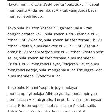
Hayat memiliki total 1984 berita / bab. Buku ini dapat
membantu Anda membuat Alkitab yang Anda baca
menjadi lebih hidup.
Toko buku Kristen Yasperin juga menjual
Alkitab
dengan catatan kaki
,
buku rohani untuk remaja
,
buku
rohani untuk wanita,
buku rohani kristen terbaru
,
buku
rohani kristen,
buku karakter
,
buku injil untuk semua
orang,
buku rohani terpopuler,
buku rohani kristen best
seller,
buku rohani kristen terbaik
,
buku mengenai
Kristus
,
buku mengenai Hayat,
Pelajaran Hayat
,
buku
mengenai gereja
,
buku mengenai Allah Tritunggal
, dan
buku mengenai Ekonomi Allah.
Toko buku Rohani Yasperin juga melayani
mendampingi belajar Alkitab gratis,
pendampingan
pembacaan Alkitab gratis,
dan pertanyaan-pertanyaan
dasar Kristen seperti baptisan dalam Alkitab, salib,
Tuhan Yesus Kristus, dan keselamatan kekal.