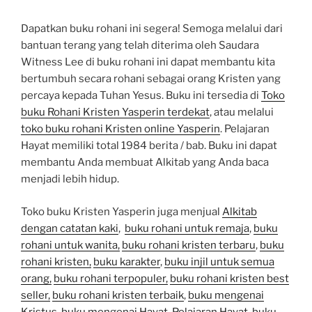
Dapatkan buku rohani ini segera! Semoga melalui dari
bantuan terang yang telah diterima oleh Saudara
Witness Lee di buku rohani ini dapat membantu kita
bertumbuh secara rohani sebagai orang Kristen yang
percaya kepada Tuhan Yesus. Buku ini tersedia di
Toko
buku Rohani Kristen Yasperin terdekat
, atau melalui
toko buku rohani Kristen online Yasperin
. Pelajaran
Hayat memiliki total 1984 berita / bab. Buku ini dapat
membantu Anda membuat Alkitab yang Anda baca
menjadi lebih hidup.
Toko buku Kristen Yasperin juga menjual
Alkitab
dengan catatan kaki
,
buku rohani untuk remaja
,
buku
rohani untuk wanita,
buku rohani kristen terbaru
,
buku
rohani kristen,
buku karakter
,
buku injil untuk semua
orang,
buku rohani terpopuler,
buku rohani kristen best
seller,
buku rohani kristen terbaik
,
buku mengenai
Kristus
,
buku mengenai Hayat,
Pelajaran Hayat
,
buku