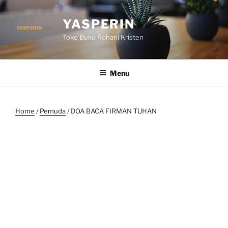
Skip
to
YASPERIN
content
Toko Buku Rohani Kristen
Menu
Home
/
Pemuda
/ DOA BACA FIRMAN TUHAN