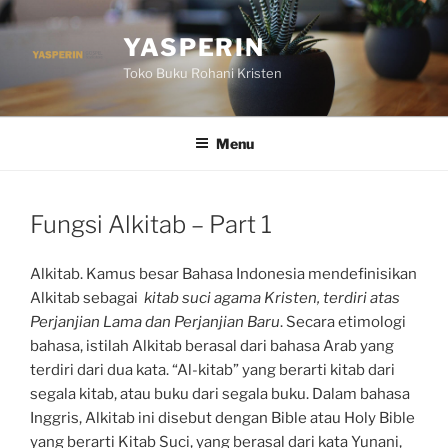
Skip
to
YASPERIN
content
Toko Buku Rohani Kristen
Menu
Fungsi Alkitab – Part 1
Alkitab. Kamus besar Bahasa Indonesia mendefinisikan
Alkitab sebagai
kitab suci agama Kristen, terdiri atas
Perjanjian Lama dan Perjanjian Baru
. Secara etimologi
bahasa, istilah Alkitab berasal dari bahasa Arab yang
terdiri dari dua kata. “Al-kitab” yang berarti kitab dari
segala kitab, atau buku dari segala buku. Dalam bahasa
Inggris, Alkitab ini disebut dengan Bible atau Holy Bible
yang berarti Kitab Suci, yang berasal dari kata Yunani,