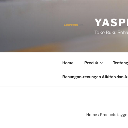
Skip
to
content
YASP
Toko Buku Rohan
Home
Produk
Tentang
Renungan-renungan Alkitab dan Ar
Home
/ Products tagge