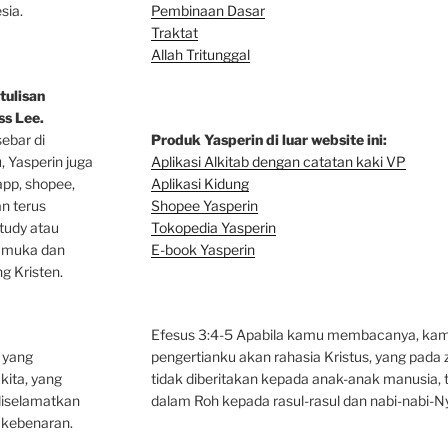
sia.
Pembinaan Dasar
Traktat
Allah Tritunggal
tulisan
s Lee.
sebar di
Produk Yasperin di luar website ini:
u, Yasperin juga
Aplikasi Alkitab dengan catatan kaki VP
app, shopee,
Aplikasi Kidung
an terus
Shopee Yasperin
tudy atau
Tokopedia Yasperin
p muka dan
E-book Yasperin
g Kristen.
Efesus 3:4-5 Apabila kamu membacanya, kam
n yang
pengertianku akan rahasia Kristus, yang pad
kita, yang
tidak diberitakan kepada anak-anak manusia, t
iselamatkan
dalam Roh kepada rasul-rasul dan nabi-nabi-N
kebenaran.