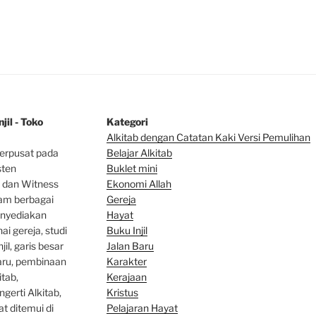
jil - Toko
Kategori
Alkitab dengan Catatan Kaki Versi Pemulihan
erpusat pada
Belajar Alkitab
sten
Bu
klet mini
 dan Witness
Ekonomi Allah
lam berbagai
Gereja
enyediakan
Hayat
ai gereja, studi
Buku Injil
jil, garis besar
Jalan Baru
baru, pembinaan
Karakter
tab,
Kerajaan
gerti Alkitab,
Kristus
at ditemui di
Pelajaran Hayat