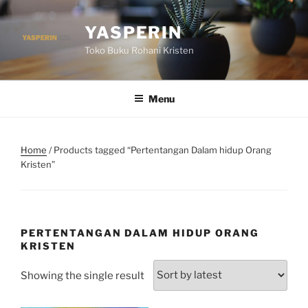
Skip
to
YASPERIN
content
Toko Buku Rohani Kristen
Menu
Home
/ Products tagged “Pertentangan Dalam hidup Orang
Kristen”
PERTENTANGAN DALAM HIDUP ORANG
KRISTEN
Showing the single result