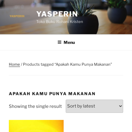
Skip
to
YASPERIN
content
Toko Buku Rohani Kristen
Menu
Home
/ Products tagged “Apakah Kamu Punya Makanan”
APAKAH KAMU PUNYA MAKANAN
Showing the single result