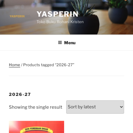
Skip
to
YASPERIN
content
Toko Buku Rohani Kristen
Menu
Home
/ Products tagged “2026-27”
2026-27
Showing the single result