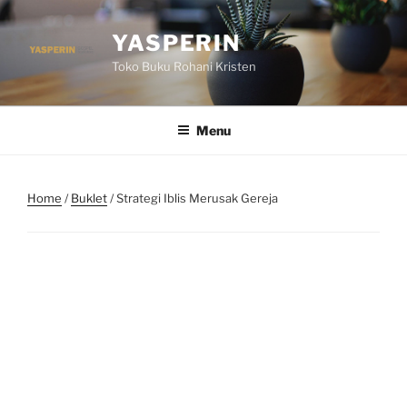
Skip
to
YASPERIN
content
Toko Buku Rohani Kristen
Menu
Home
/
Buklet
/ Strategi Iblis Merusak Gereja