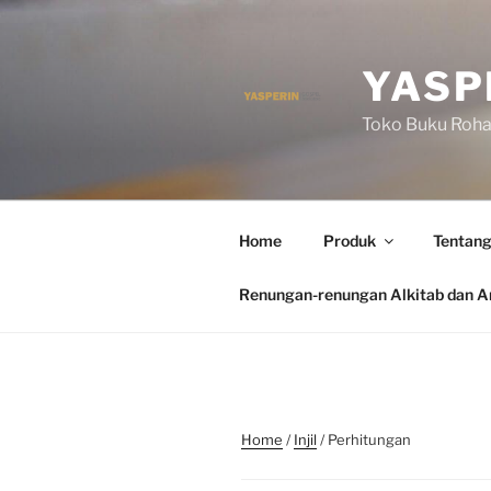
Skip
to
content
YASP
Toko Buku Rohan
Home
Produk
Tentang
Renungan-renungan Alkitab dan Ar
Home
/
Injil
/ Perhitungan