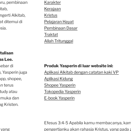
baru, pembinaan
Karakter
tab,
Kerajaan
gerti Alkitab,
Kristus
at ditemui di
Pelajaran Hayat
sia.
Pembinaan Dasar
Traktat
Allah Tritunggal
tulisan
s Lee.
sebar di
Produk Yasperin di luar website ini:
u, Yasperin juga
Aplikasi Alkitab dengan catatan kaki VP
app, shopee,
Aplikasi Kidung
an terus
Shopee Yasperin
tudy atau
Tokopedia Yasperin
p muka dan
E-book Yasperin
g Kristen.
Efesus 3:4-5 Apabila kamu membacanya, kam
n yang
pengertianku akan rahasia Kristus, yang pad