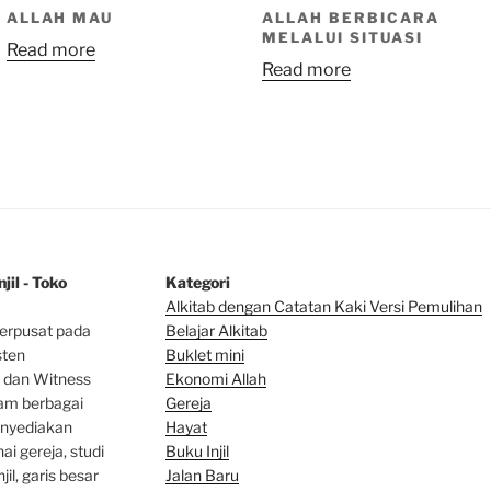
ALLAH MAU
ALLAH BERBICARA
MELALUI SITUASI
Read more
Read more
jil - Toko
Kategori
Alkitab dengan Catatan Kaki Versi Pemulihan
erpusat pada
Belajar Alkitab
sten
Bu
klet mini
 dan Witness
Ekonomi Allah
lam berbagai
Gereja
enyediakan
Hayat
ai gereja, studi
Buku Injil
jil, garis besar
Jalan Baru