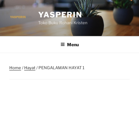
Skip
to
YASPERIN
content
Toko Buku Rohani Kristen
Menu
Home
/
Hayat
/ PENGALAMAN HAYAT 1