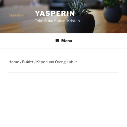
Skip
to
YASPERIN
content
Toko Buku Rohani Kristen
Menu
Home
/
Buklet
/ Keperluan Orang Luhur