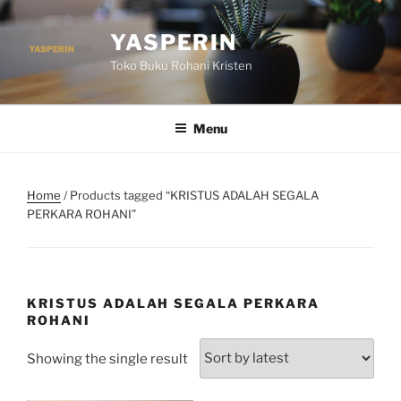
Skip
to
YASPERIN
content
Toko Buku Rohani Kristen
Menu
Home
/ Products tagged “KRISTUS ADALAH SEGALA
PERKARA ROHANI”
KRISTUS ADALAH SEGALA PERKARA
ROHANI
Showing the single result