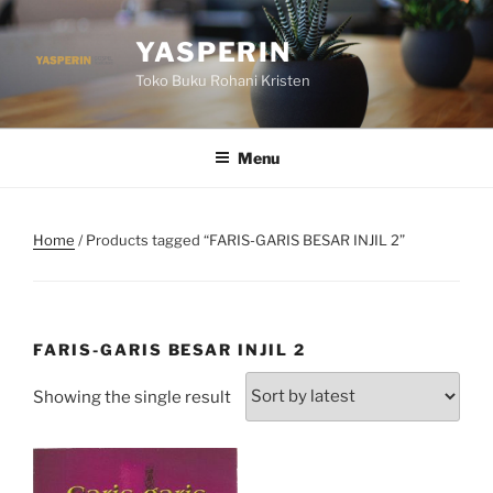
Skip
to
YASPERIN
content
Toko Buku Rohani Kristen
Menu
Home
/ Products tagged “FARIS-GARIS BESAR INJIL 2”
FARIS-GARIS BESAR INJIL 2
Showing the single result