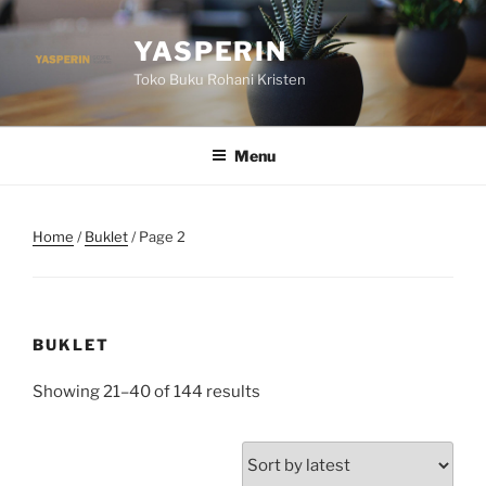
Skip
to
YASPERIN
content
Toko Buku Rohani Kristen
Menu
Home
/
Buklet
/ Page 2
BUKLET
Showing 21–40 of 144 results