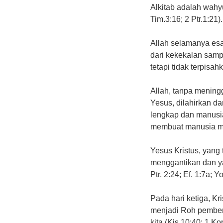
Alkitab adalah wahy
Tim.3:16; 2 Ptr.1:21).
Allah selamanya esa
dari kekekalan sampa
tetapi tidak terpisah
Allah, tanpa mening
Yesus, dilahirkan da
lengkap dan manusi
membuat manusia me
Yesus Kristus, yang
menggantikan dan ya
Ptr. 2:24; Ef. 1:7a; Y
Pada hari ketiga, K
menjadi Roh pemberi
kita (Kis 10:40; 1 Kor