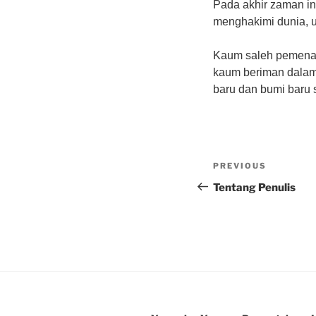
Pada akhir zaman in
menghakimi dunia, u
Kaum saleh pemenan
kaum beriman dalam 
baru dan bumi baru 
Post
Previous
PREVIOUS
navigation
Post
Tentang Penulis