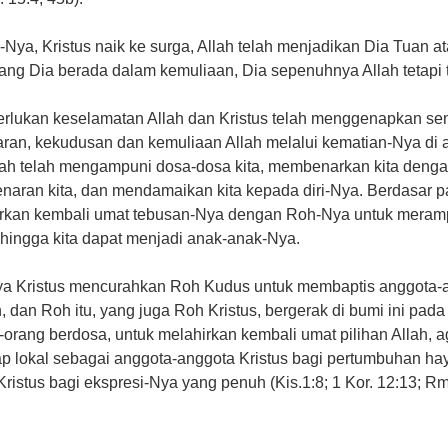
Nya, Kristus naik ke surga, Allah telah menjadikan Dia Tuan a
arang Dia berada dalam kemuliaan, Dia sepenuhnya Allah tetapi 
lukan keselamatan Allah dan Kristus telah menggenapkan se
naran, kekudusan dan kemuliaan Allah melalui kematian-Nya di a
llah telah mengampuni dosa-dosa kita, membenarkan kita deng
enaran kita, dan mendamaikan kita kepada diri-Nya. Berdasar
ahirkan kembali umat tebusan-Nya dengan Roh-Nya untuk mera
hingga kita dapat menjadi anak-anak-Nya.
ya Kristus mencurahkan Roh Kudus untuk membaptis anggota-a
 dan Roh itu, yang juga Roh Kristus, bergerak di bumi ini pada 
orang berdosa, untuk melahirkan kembali umat pilihan Allah, a
iap lokal sebagai anggota-anggota Kristus bagi pertumbuhan ha
tus bagi ekspresi-Nya yang penuh (Kis.1:8; 1 Kor. 12:13; Rm 8