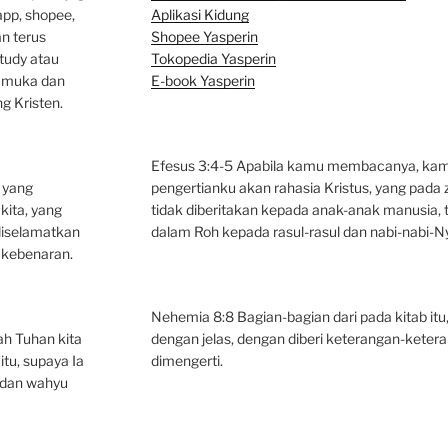
app, shopee,
Aplikasi Kidung
an terus
Shopee Yasperin
tudy atau
Tokopedia Yasperin
p muka dan
E-book Yasperin
g Kristen.
Efesus 3:4-5 Apabila kamu membacanya, kam
n yang
pengertianku akan rahasia Kristus, yang pad
kita, yang
tidak diberitakan kepada anak-anak manusia, t
iselamatkan
dalam Roh kepada rasul-rasul dan nabi-nabi-N
kebenaran.
Nehemia 8:8 Bagian-bagian dari pada kitab itu,
ah Tuhan kita
dengan jelas, dengan diberi keterangan-kete
itu, supaya Ia
dimengerti.
 dan wahyu