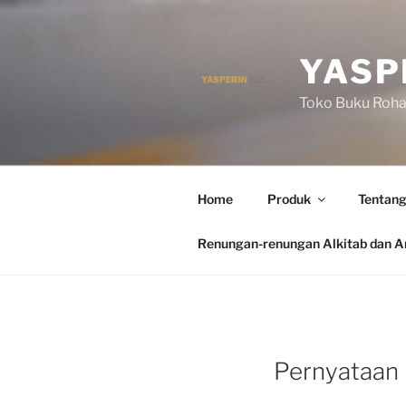
Skip
to
content
YASP
Toko Buku Rohan
Home
Produk
Tentang
Renungan-renungan Alkitab dan Ar
Pernyataan