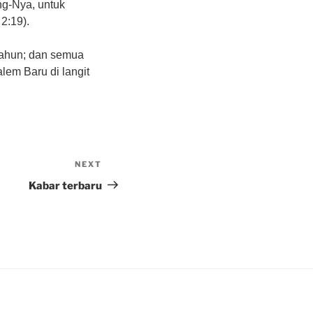
ng-Nya, untuk
2:19).
Tahun; dan semua
lem Baru di langit
NEXT
Next
Post
Kabar terbaru