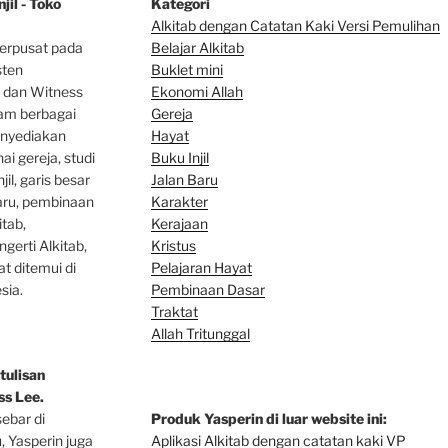
jil - Toko
Kategori
Alkitab dengan Catatan Kaki Versi Pemulihan
erpusat pada
Belajar Alkitab
sten
Bu
klet mini
 dan Witness
Ekonomi Allah
lam berbagai
Gereja
enyediakan
Hayat
ai gereja, studi
Buku Injil
jil, garis besar
Jalan Baru
baru, pembinaan
Karakter
tab,
Kerajaan
gerti Alkitab,
Kristus
at ditemui di
Pelajaran Hayat
sia.
Pembinaan Dasar
Traktat
Allah Tritunggal
tulisan
s Lee.
sebar di
Produk Yasperin di luar website ini:
u, Yasperin juga
Aplikasi Alkitab dengan catatan kaki VP