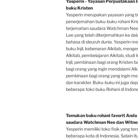
Yasperin - Yayasan Perpustakaan In
buku Kristen
Yasperin merupakan yayasan yang b
penerjemahan buku-buku rohani Kri
terjemahan saudara Watchman Nee
Lee yang telah diterjemahkan ke da
bahasa di sleuruh dunia. Yasperin m
buku Injil, kebenaran Alkitab, mengen
Alkitab, pembelajaran Alkitab, studi In
Injil, pembinaan bagi orang Kristen 
bagi orang yang ingin mendalami Alki
pembinaan bagi orang yang ingin men
dan karakter. Buku-buku ini juga dap
beberapa toko buku Rohani di Indone
Temukan buku rohani favorit Anda 
saudara Watchman Nee dan Witnes
Yasperin memiliki toko fisik yang ter
beberapa kota di Indonesia. Selain it