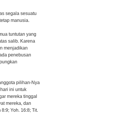
tas segala sesuatu
tetap manusia.
mua tuntutan yang
tas salib. Karena
an menjadikan
 pada penebusan
mpungkan
nggota pilihan-Nya
hari ini untuk
gar mereka tinggal
yat mereka, dan
:9; Yoh. 16:8; Tit.