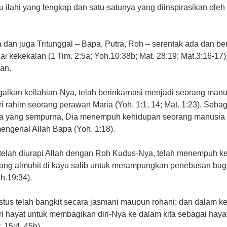
u ilahi yang lengkap dan satu-satunya yang diinspirasikan ole
 dan juga Tritunggal – Bapa, Putra, Roh – serentak ada dan 
i kekekalan (1 Tim. 2:5a; Yoh.10:38b; Mat. 28:19; Mat.3:16-17
kan.
galkan keilahian-Nya, telah berinkarnasi menjadi seorang ma
ri rahim seorang perawan Maria (Yoh. 1:1, 14; Mat. 1:23). Sebag
a yang sempurna, Dia menempuh kehidupan seorang manusia ya
ngenal Allah Bapa (Yoh. 1:18).
 telah diurapi Allah dengan Roh Kudus-Nya, telah menempuh k
ng almuhit di kayu salib untuk merampungkan penebusan bagi k
oh.19:34).
ristus telah bangkit secara jasmani maupun rohani; dan dalam k
 hayat untuk membagikan diri-Nya ke dalam kita sebagai haya
. 15:4, 45b).